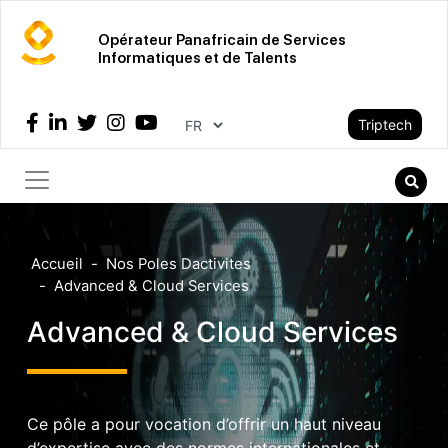
Aller
au
Opérateur Panafricain de Services
Informatiques et de Talents
contenu
principal
Select your language
Triptech
Recher
Rech
Accueil
Nos Poles Dactivites
Advanced & Cloud Services
Advanced & Cloud Services
Ce pôle a pour vocation d’offrir un haut niveau
d’expertise avec des normes internationales et