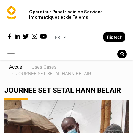
Aller
au
Opérateur Panafricain de Services
Informatiques et de Talents
contenu
principal
Select your language
Triptech
Recher
Rech
Accueil
Uses Cases
JOURNEE SET SETAL HANN BELAIR
JOURNEE SET SETAL HANN BELAIR