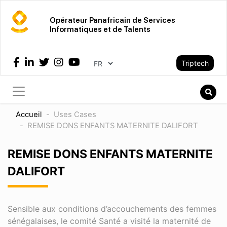
Aller
au
Opérateur Panafricain de Services
Informatiques et de Talents
contenu
principal
Select your language
Triptech
Recher
Rech
Accueil
Uses Cases
REMISE DONS ENFANTS MATERNITE DALIFORT
REMISE DONS ENFANTS MATERNITE
DALIFORT
Sensible aux conditions d’accouchements des femmes
sénégalaises, le comité Santé a visité la maternité de