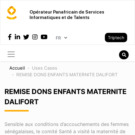
Aller
au
Opérateur Panafricain de Services
Informatiques et de Talents
contenu
principal
Select your language
Triptech
Recher
Rech
Accueil
Uses Cases
REMISE DONS ENFANTS MATERNITE DALIFORT
REMISE DONS ENFANTS MATERNITE
DALIFORT
Sensible aux conditions d’accouchements des femmes
sénégalaises, le comité Santé a visité la maternité de